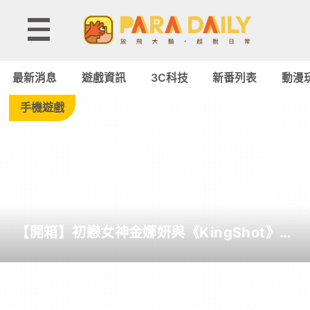
Tag:
太
最新消息
遊戲資訊
3C科技
新番列表
動漫
空
手機遊戲
-
Paradaily
-
【開箱】初戀女神金娜妍與《KingShot》再
遊
度合作！攜手焦糖楓、柒息地推出「國王燒
烤節」活動
戲