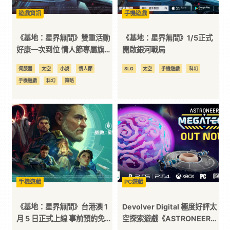
遊戲資訊
手機遊戲
台
《基地：星界無間》雙重活動
《基地：星界無間》1/5正式
好康一次到位 情人節專屬旗艦
開啟銀河戰局
外型浪漫你心 冬奧聖火接力齊
伺服器
太空
小說
情人節
SLG
太空
手機遊戲
科幻
心展開
手機遊戲
科幻
策略
手機遊戲
PC遊戲
《基地：星界無間》台港澳 1
Devolver Digital 極度好評太
月 5 日正式上線 事前預約免費
空探索遊戲《ASTRONEER》