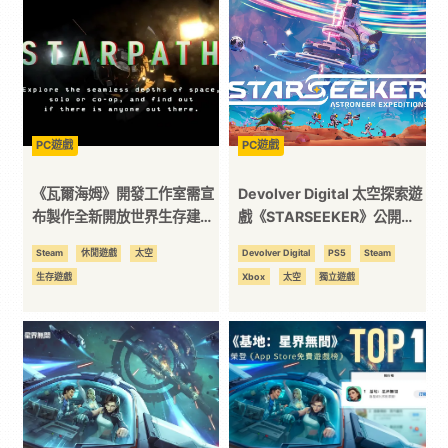
版揭露
科
技
全
PC遊戲
PC遊戲
《瓦爾海姆》開發工作室需宣
Devolver Digital 太空探索遊
方
布製作全新開放世界生存建造
戲《STARSEEKER》公開測
遊戲《Starpath》將於
試正式開放報名！
Steam
休閒遊戲
太空
Devolver Digital
PS5
Steam
位
BitSummit 展示早期版本
生存遊戲
Xbox
太空
獨立遊戲
資
訊
平