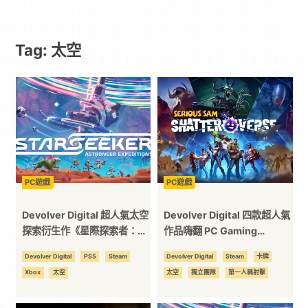
｜
Tag: 太空
動
漫
二
次
PC遊戲
PC遊戲
元
Devolver Digital 超人氣太空
Devolver Digital 四款超人氣
探索衍生作《星際探索者：異
作品嗨翻 PC Gaming
星遠征 Astroneer:
Show！《重裝武力：破碎宇
｜
Devolver Digital
PS5
Steam
Devolver Digital
Steam
卡牌
STARSEEKER》搶先體驗開
宙》、《菇域迷城》、《美德
Xbox
太空
太空
獨立團隊
第一人稱射擊
跑，邀請 PC、Xbox、PS5、
與大槌》、《星際探索者：異
3C
NS2 玩家踏入嶄新星際
星遠征》上市資訊、最新試玩