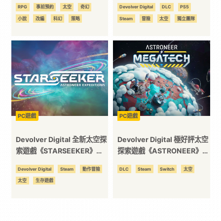
送「丹莫刺爾」
今日最新 DLC「Megatech」
RPG
事前預約
太空
奇幻
Devolver Digital
DLC
PS5
更新！
小說
改編
科幻
策略
Steam
冒險
太空
獨立團隊
PC遊戲
PC遊戲
Devolver Digital 全新太空探
Devolver Digital 極好評太空
索遊戲《STARSEEKER》
探索遊戲《ASTRONEER》將
2026 上市，帶領玩家們俯視
於 11 月釋出最新
Devolver Digital
Steam
動作冒險
DLC
Steam
Switch
太空
繁星
DLC「Megatech」，建造極
太空
生存遊戲
巨建築、實現全自動科技！