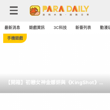
Tag:
冒
最新消息
遊戲資訊
3C科技
新番列表
動漫
名
手機遊戲
-
Paradaily
-
【開箱】初戀女神金娜妍與《KingShot》再
遊
度合作！攜手焦糖楓、柒息地推出「國王燒
烤節」活動
戲