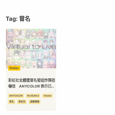
｜
Tag: 冒名
動
漫
二
次
Vtuber
元
彩虹社全體遭冒名發送炸彈恐
嚇信 ANYCOLOR 表示已與
警方合作調查
｜
ANYCOLOR
NIJISANJI
Vtuber
冒名
彩虹社
虛擬偶像
3C