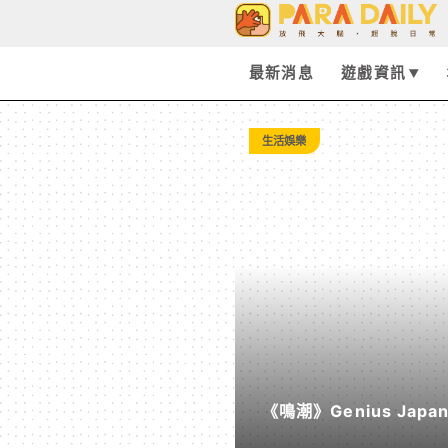
Tag:
偶
最新消息
遊戲資訊
像
生活娛樂
-
Paradaily
-
遊
《鳴潮》Genius Ja
戲
《遠航星的告別》&《自