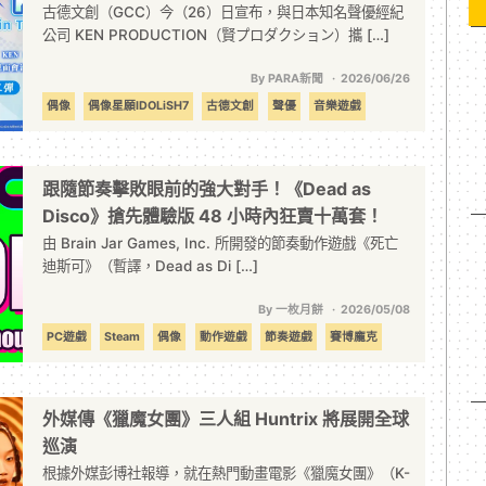
偶像星願-》迷你現場配音也將登場！
古德文創（GCC）今（26）日宣布，與日本知名聲優經紀
公司 KEN PRODUCTION（賢プロダクション）攜 […]
By PARA新聞
2026/06/26
偶像
偶像星願IDOLiSH7
古德文創
聲優
音樂遊戲
跟隨節奏擊敗眼前的強大對手！《Dead as
Disco》搶先體驗版 48 小時內狂賣十萬套！
由 Brain Jar Games, Inc. 所開發的節奏動作遊戲《死亡
迪斯可》（暫譯，Dead as Di […]
By 一枚月餅
2026/05/08
PC遊戲
Steam
偶像
動作遊戲
節奏遊戲
賽博龐克
音樂
外媒傳《獵魔女團》三人組 Huntrix 將展開全球
巡演
根據外媒彭博社報導，就在熱門動畫電影《獵魔女團》（K-