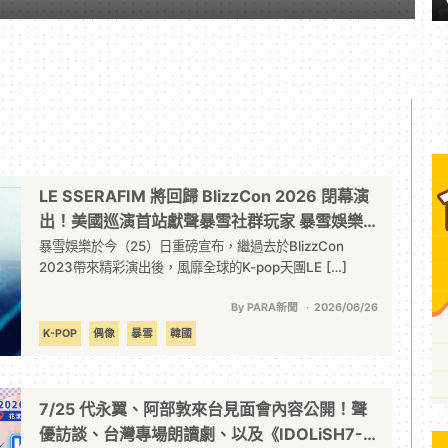
LE SSERAFIM 將回歸 BlizzCon 2026 閉幕演
出！美國巡演首站獻聲暴雪社群玩家 暴雪娛樂
全球盛會迎接最後倒數 今年9月齊聚安那漢會
暴雪娛樂於今（25）日重磅宣布，繼過去於BlizzCon
2023帶來精彩演出後，風靡全球的K-pop天團LE […]
議中心一同歡慶
By PARA新聞
2026/06/26
K-POP
偶像
暴雪
韓國
7/25 代永翼、阿部敦來台見面會內容公開！聲
優訪談、台灣專場朗讀劇、以及《IDOLiSH7-