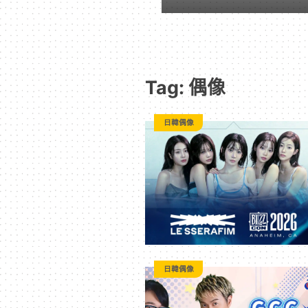
｜
動
Tag: 偶像
漫
日韓偶像
二
次
元
｜
日韓偶像
3C