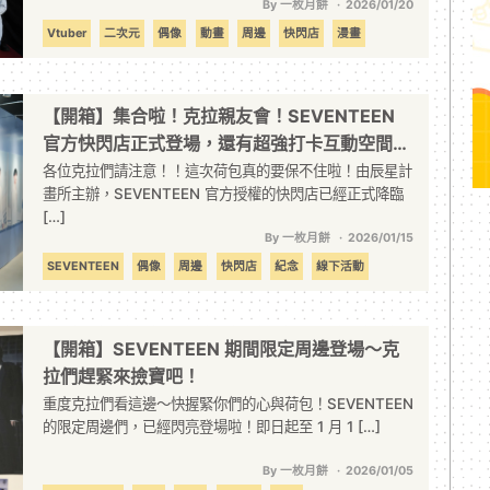
By 一枚月餅
2026/01/20
Vtuber
二次元
偶像
動畫
周邊
快閃店
漫畫
線下活動
聯名
西門町
遊戲
【開箱】集合啦！克拉親友會！SEVENTEEN
官方快閃店正式登場，還有超強打卡互動空間等
你蒞臨
各位克拉們請注意！！這次荷包真的要保不住啦！由辰星計
畫所主辦，SEVENTEEN 官方授權的快閃店已經正式降臨
[…]
By 一枚月餅
2026/01/15
SEVENTEEN
偶像
周邊
快閃店
紀念
線下活動
韓國
【開箱】SEVENTEEN 期間限定周邊登場～克
拉們趕緊來撿寶吧！
重度克拉們看這邊～快握緊你們的心與荷包！SEVENTEEN
的限定周邊們，已經閃亮登場啦！即日起至 1 月 1 […]
By 一枚月餅
2026/01/05