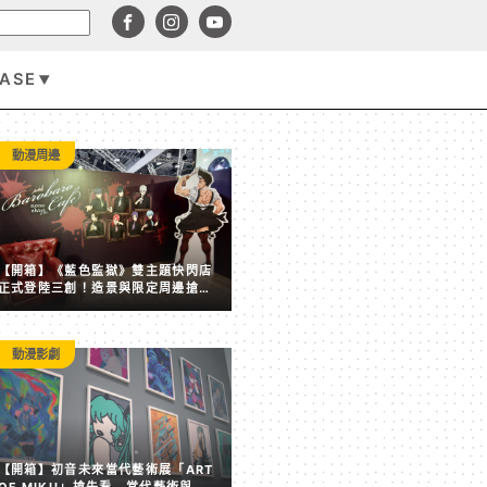
BASE
遊戲資訊
動漫周邊
【開箱】《藍色監獄》雙主題快閃店
正式登陸三創！造景與限定周邊搶先
看
動漫影劇
賣點全失！《塵白禁域》7 月手機營收跌破 5,000 美元 
【開箱】初音未來當代藝術展「ART
後玩家大量流失
OF MIKU」搶先看 當代藝術與虛