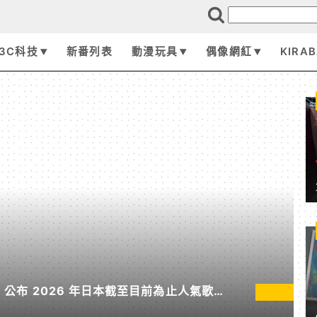
3C科技
新番列表
動漫玩具
偶像網紅
KIRA
pan 公布 2026 年日本截至目前為止人氣歌單
無垠處歸航之星》入榜