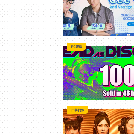
科
技
全
PC遊戲
方
位
資
日韓偶像
訊
平