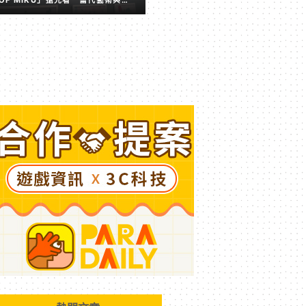
擬歌姬激盪出的全新火花