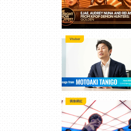
台
Vtuber
偶像網紅