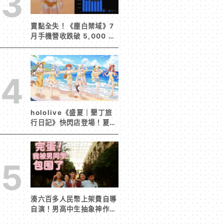
3
賣點全失！《塵白禁域》7
月手機營收跌破 5,000 美
元 停服整改後玩家大量流
失
4
hololive《盛夏｜墾丁旅
行日記》快閃店登場！夏日
風情限定周邊首度公開
5
湊六百多人民幣上架費自導
自演！男高中生抽象神作
《完蛋！我被男同學包圍