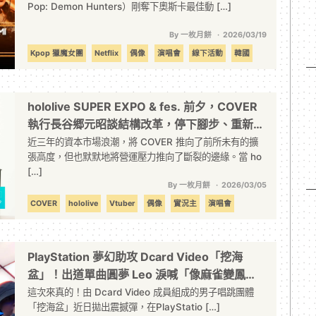
Pop: Demon Hunters）剛奪下奧斯卡最佳動 […]
By 一枚月餅
2026/03/19
Kpop 獵魔女團
Netflix
偶像
演唱會
線下活動
韓國
hololive SUPER EXPO & fes. 前夕，COVER
執行長谷郷元昭談結構改革，停下腳步、重新審
視的經營決心
近三年的資本市場浪潮，將 COVER 推向了前所未有的擴
張高度，但也默默地將營運壓力推向了斷裂的邊緣。當 ho
[…]
By 一枚月餅
2026/03/05
COVER
hololive
Vtuber
偶像
實況主
演唱會
線下活動
PlayStation 夢幻助攻 Dcard Video「挖海
盆」！出道單曲圓夢 Leo 淚喊「像麻雀變鳳
凰」主委、梅伯聯手操刀歌詞自封粉絲「專屬網
這次來真的！由 Dcard Video 成員組成的男子唱跳團體
「挖海盆」近日拋出震撼彈，在PlayStatio […]
公」