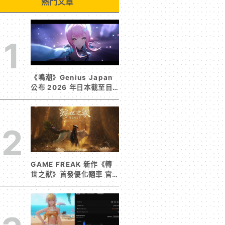
熱門文章
1
《鳴潮》Genius Japan
公布 2026 年日本截至目
前為止人氣歌單《遠航星的
告別》&《自無垠處歸航之
星》入榜
2
GAME FREAK 新作《轉
世之獸》首發優化翻車 官
方急發聲明承諾提供大量更
新彌補