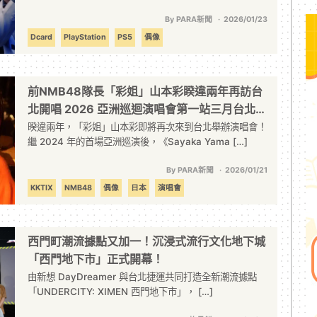
By PARA新聞
2026/01/23
Dcard
PlayStation
PS5
偶像
前NMB48隊長「彩姐」山本彩睽違兩年再訪台
北開唱 2026 亞洲巡迴演唱會第一站三月台北登
場
暌違兩年，「彩姐」山本彩即將再次來到台北舉辦演唱會！
繼 2024 年的首場亞洲巡演後，《Sayaka Yama […]
By PARA新聞
2026/01/21
KKTIX
NMB48
偶像
日本
演唱會
西門町潮流據點又加一！沉浸式流行文化地下城
「西門地下市」正式開幕！
由新想 DayDreamer 與台北捷運共同打造全新潮流據點
「UNDERCITY: XIMEN 西門地下市」， […]