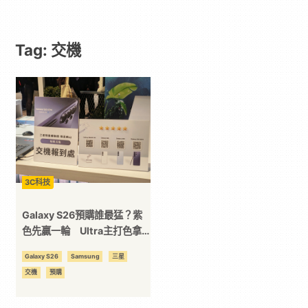
｜
Tag: 交機
動
漫
二
次
3C科技
元
Galaxy S26預購誰最猛？紫
色先贏一輪 Ultra主打色拿
下最高比重
｜
Galaxy S26
Samsung
三星
交機
預購
3C