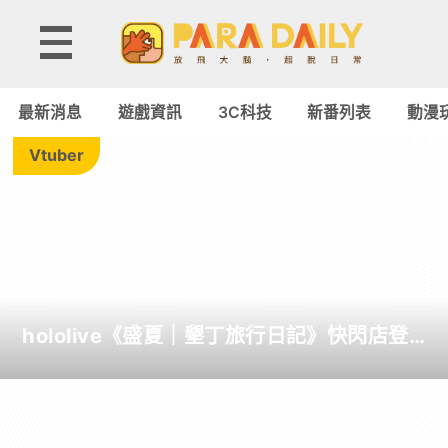
Tag:
交
最新消息
遊戲資訊
3C科技
新番列表
動漫
機
Vtuber
-
Paradaily
-
hololive《盛夏｜墾丁旅行日記》快閃店登
遊
場！夏日風情限定周邊首度公開
戲