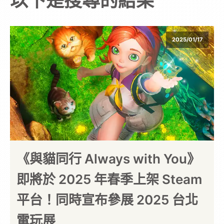
以下是搜尋的結果
次
元
2025/01/17
｜
3C
科
技
《與貓同行 Always with You》
即將於 2025 年春季上架 Steam
全
平台！同時宣布參展 2025 台北
方
電玩展