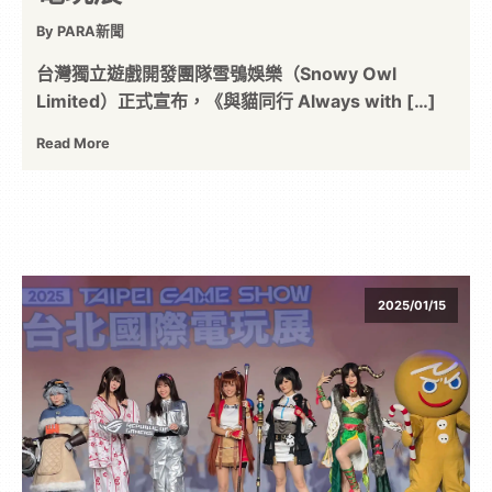
位
By PARA新聞
台灣獨立遊戲開發團隊雪鴞娛樂（Snowy Owl
資
Limited）正式宣布，《與貓同行 Always with […]
Read More
訊
平
台
2025/01/15