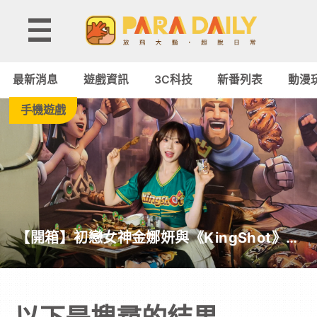
Paradaily
-
最新消息
遊戲資訊
3C科技
新番列表
動漫
遊
手機遊戲
戲
｜
動
【開箱】初戀女神金娜妍與《KingShot》再
漫
度合作！攜手焦糖楓、柒息地推出「國王燒
烤節」活動
二