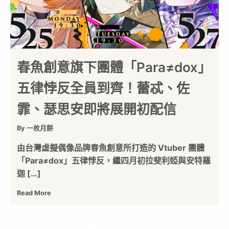
春魚創意旗下團體「Para≠dox」
五律悖反全員到齊！蕾忒、佐
霏、瑟思安即將展開初配信
By 一枚月餅
由台灣虛擬偶像品牌春魚創意所打造的 Vtuber 團體
「Para≠dox」五律悖反，繼四月初拉斐利婭與安特羅
迦 […]
Read More