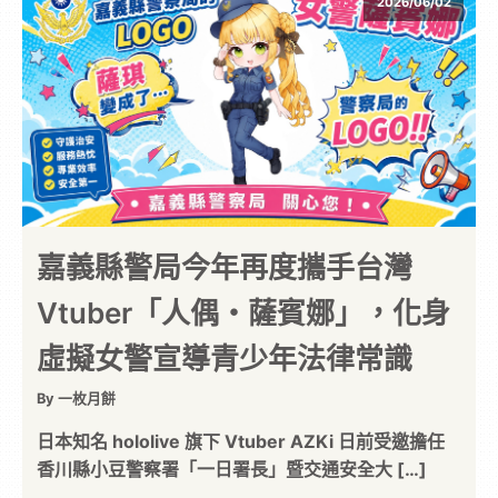
2026/06/02
嘉義縣警局今年再度攜手台灣
Vtuber「人偶・薩賓娜」，化身
虛擬女警宣導青少年法律常識
By 一枚月餅
日本知名 hololive 旗下 Vtuber AZKi 日前受邀擔任
香川縣小豆警察署「一日署長」暨交通安全大 […]