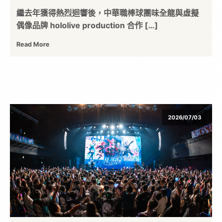
繼去年獲得熱烈迴響後，中華職棒球團味全龍與虛擬
位
偶像品牌 hololive production 合作 […]
資
Read More
訊
平
2026/07/03
台