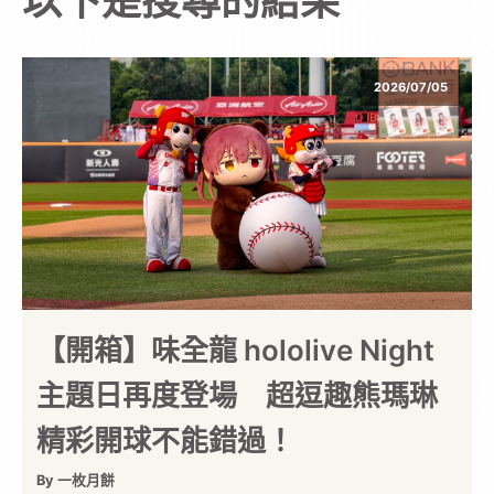
以下是搜尋的結果
次
元
2026/07/05
｜
3C
科
技
【開箱】味全龍 hololive Night
主題日再度登場 超逗趣熊瑪琳
全
精彩開球不能錯過！
方
By 一枚月餅