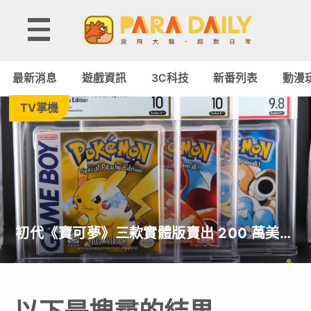
Paradaily
-
最新消息
遊戲資訊
3C科技
新番列表
動漫
遊
TV掌機
戲
｜
動
初代《寶可夢》三款實體版賣出 200 萬美元
漫
天價！ 成全球第二高遊戲收藏交易
二