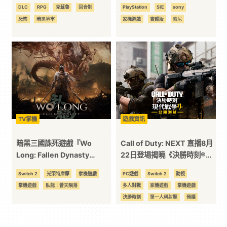
8 月 19 日即將上線登場
今僅 7 款遊戲美國實體銷量破
DLC
RPG
克蘇魯
回合制
PlayStation
SIE
sony
10 萬套
恐怖
暗黑地牢
家機遊戲
實體版
索尼
TV掌機
遊戲資訊
暗黑三國誅死遊戲『Wo
Call of Duty: NEXT 直播8月
Long: Fallen Dynasty
22日登場揭曉《決勝時刻®：
Complete Edition』
現代戰爭™4》全新遊戲情報
Switch 2
光榮特庫摩
家機遊戲
PC遊戲
Switch 2
動視
Nintendo Switch™ 2版於本
掌機遊戲
臥龍：蒼天隕落
多人對戰
家機遊戲
掌機遊戲
日起開放下載版預購！
決勝時刻
第一人稱射擊
預購