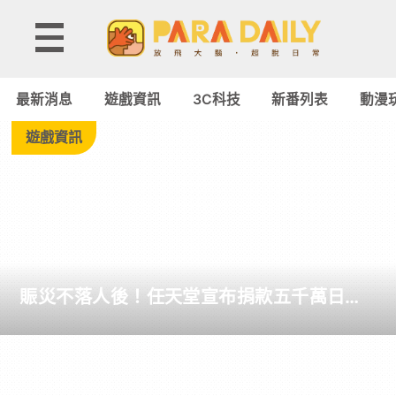
遊
戲
最新消息
遊戲資訊
3C科技
新番列表
動漫
資
遊戲資訊
訊
►
TV
賑災不落人後！任天堂宣布捐款五千萬日圓
掌
馳援熊本地震 推出半年內「主機不限保固
無償維修」
機