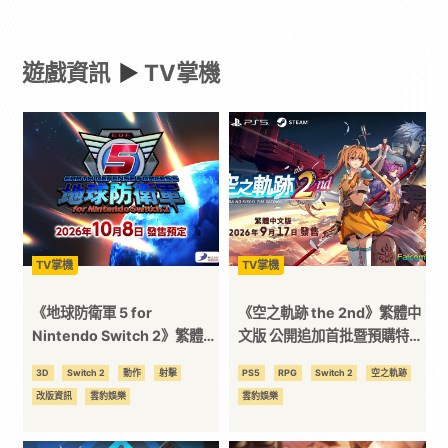
-
遊戲資訊
►
TV掌機
Paradaily
-
遊
戲
TV掌機
TV掌機
｜
《地球防衛軍 5 for
《空之軌跡 the 2nd》繁體中
Nintendo Switch 2》繁體中
文版 公開追加首批暨預購特典
文版 決定於 2026 年 10 月 8
詳情，以及更多系統與角色的
動
3D
Switch 2
動作
射擊
PS5
RPG
Switch 2
空之軌跡
日發售︕《地球防衛軍 6 for
相關情報
改版資訊
雲豹娛樂
雲豹娛樂
Nintendo Switch 2》亦預計
漫
於今年冬季發售