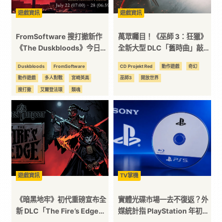
遊戲資訊
遊戲資訊
方
FromSoftware 搜打撤新作
萬眾矚目！《巫師 3：狂獵》
位
《The Duskbloods》今日啟
全新大型 DLC「舊時曲」敲定
動網路測試報名
將於 Gamescom 2026 首度
Duskbloods
FromSoftware
CD Projekt Red
動作遊戲
奇幻
公開實機影像
資
動作遊戲
多人對戰
宮崎英高
巫師3
開放世界
搜打撤
艾爾登法環
類魂
黑暗靈魂
訊
平
台
遊戲資訊
TV掌機
《暗黑地牢》初代重磅宣布全
實體光碟市場一去不復返？外
新 DLC「The Fire’s Edge」
媒統計指 PlayStation 年初至