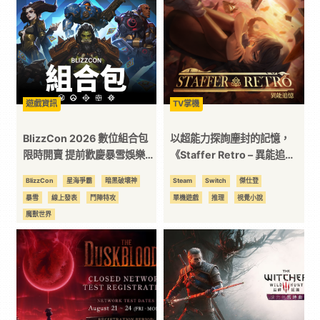
二
次
元
遊戲資訊
TV掌機
BlizzCon 2026 數位組合包
以超能力探詢塵封的記憶，
｜
限時開賣 提前歡慶暴雪娛樂全
《Staffer Retro – 異能追
球玩家盛會 五款遊戲限定獎
憶》 Nintendo Switch實體
BlizzCon
星海爭霸
暗黑破壞神
Steam
Switch
傑仕登
3C
勵同步推出 購買終極典藏系列
版今日發售！
暴雪
線上發表
鬥陣特攻
單機遊戲
推理
視覺小說
再享珍稀收藏物品
魔獸世界
科
技
全