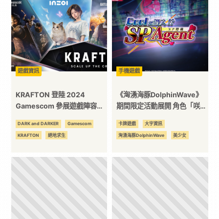
3C
科
技
遊戲資訊
手機遊戲
KRAFTON 登陸 2024
《洶湧海豚DolphinWave》
全
Gamescom 參展遊戲陣容解
期間限定活動展開 角色「咲宮
禁！
入華、都條未知留」同步推出
DARK and DARKER
Gamescom
卡牌遊戲
大宇資訊
方
KRAFTON
絕地求生
洶湧海豚DolphinWave
美少女
位
資
訊