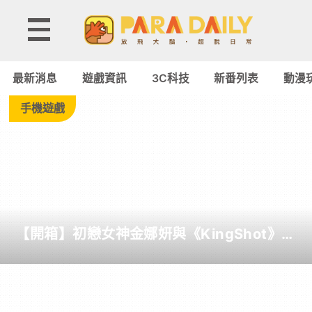
遊
戲
最新消息
遊戲資訊
3C科技
新番列表
動漫
資
手機遊戲
訊
-
Paradaily
【開箱】初戀女神金娜妍與《KingShot》再
-
度合作！攜手焦糖楓、柒息地推出「國王燒
烤節」活動
遊