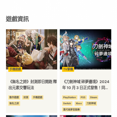
戲
遊戲資訊
｜
動
漫
二
手機遊戲
TV掌機
次
《無名之詩》封測即日開跑 釋
《刀劍神域 碎夢邊境》2024
出元素交響玩法
年 10 月 3 日正式發售！同步
公開新宣傳影片、版本情報
元
動作遊戲
封測
手機遊戲
PlayStation
PS5
Steam
無名之詩
Switch
Xbox
刀劍神域
｜
萬代南夢宮娛樂