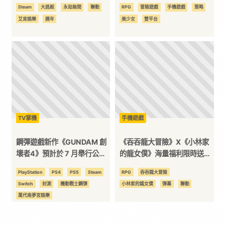
家便利商店跨界合作啟動
遊戲！
Steam
大逃殺
永劫無間
聯動
RPG
冒險遊戲
手機遊戲
策略
艾肯娛樂
週年
美少女
雙平台
TV掌機
手機遊戲
鋼彈遊戲新作《GUNDAM 創
《吞吞龍大冒險》X《小林家
壞者4》預計於 7 月舉行公開
的龍女僕》海量福利限時送，
網路測試！
與龍女僕啟程心動冒險之旅
PlayStation
PS4
PS5
Steam
RPG
吞吞龍大冒險
吧！
Switch
封測
機動戰士鋼彈
小林家的龍女僕
彈幕
聯動
萬代南夢宮娛樂