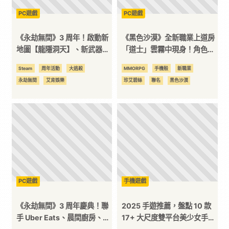
PC遊戲
PC遊戲
平
《永劫無間》3 周年！啟動新
《黑色沙漠》全新職業上道房
台
地圖【龍隱洞天】、新武器、
「道士」雲霧中現身！角色成
新極品時裝 立即加入與實況
長支援活動同步展開
Steam
周年活動
大逃殺
MMORPG
手機殼
新職業
主聯手挑戰
永劫無間
艾肯娛樂
珍艾碧絲
聯名
黑色沙漠
PC遊戲
手機遊戲
《永劫無間》3 周年慶典！聯
2025 手遊推薦，盤點 10 款
手 Uber Eats、晨間廚房、全
17+ 大尺度雙平台美少女手機