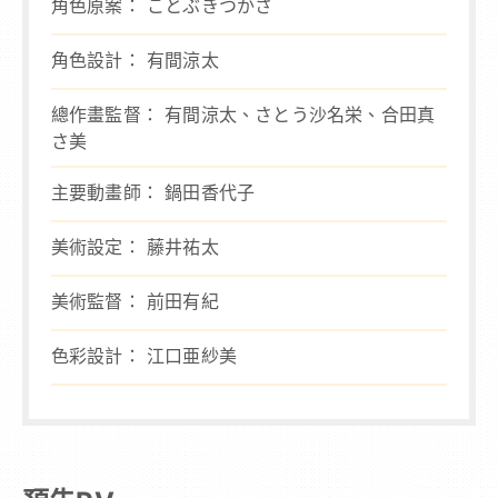
角色原案： ことぶきつかさ
剪輯：
角色設計： 有間涼太
音樂：
總作畫監督： 有間涼太、さとう沙名栄、合田真
音樂
さ美
音響監
主要動畫師： 鍋田香代子
音響效
美術設定： 藤井祐太
錄音調
美術監督： 前田有紀
動畫制
色彩設計： 江口亜紗美