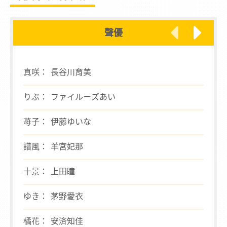
聲優
真咲： 長谷川育美
りぶ： ファイルーズあい
苺子： 伊藤ゆいな
譜風： 羊宮妃那
十景： 上田瞳
ゆき： 茅野愛衣
橘花： 安済知佳