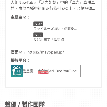
人組NewTuber「活力姐妹」中的「真吉」真咲真
希，由於直播中的問題行為引發炎上，最終被頻道
開除並趕了出來。為了絕地反擊，真咲遇到了對她
主題曲
：
open_in_new
有命運感應的吸血鬼利布。有了利布那超凡的壓倒
music_cast
OP
play_circle
性身體能力，達到目標的一百萬訂閱者也不再是夢
ファイルーズあい、伊藤ゆい
想！ 真咲向被她的血吸引的利布提出了影片合作
な、羊宮妃那、上田瞳、茅野
music_cast
ED
play_circle
的請求。作為報酬，她提出的條件是……。「如果
愛衣「ギミギミ」
長谷川育美「編集点」
達到一百萬訂閱，可以哦，你可以吃掉我。」 將
與利布所居住的「晚杯莊」的夥伴們也拖下水，絕
官網
：
https://mayopan.jp/
open_in_new
對要實現夢想的影片投稿少女×絕對想要吃掉她的
播放平台：
吸血鬼，這場拼死的影片拍攝開始了
動畫瘋
Ani-One YouTube
聲優 / 製作團隊