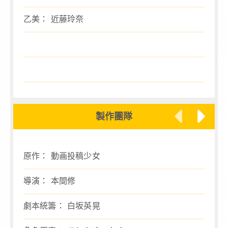
乙美： 近藤玲奈
製作團隊
原作： 動画投稿少女
攝影監
導演： 本間修
2Dw
劇本統籌： 白坂英晃
3D監