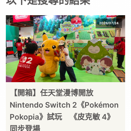
以下是搜尋的結果
次
元
2026/07/24
｜
3C
科
技
【開箱】任天堂漫博開放
Nintendo Switch 2《Pokémon
全
Pokopia》試玩 《皮克敏 4》
方
同步登場