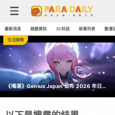
Paradaily
-
最新消息
遊戲資訊
3C科技
新番列表
動漫
遊
生活娛樂
戲
｜
動
《鳴潮》Genius Japan 公布 2026 年日本
漫
截至目前為止人氣歌單《遠航星的告別》
&《自無垠處歸航之星》入榜
二