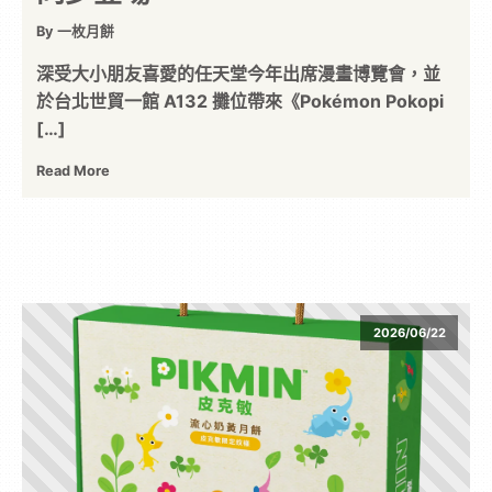
位
By 一枚月餅
深受大小朋友喜愛的任天堂今年出席漫畫博覽會，並
資
於台北世貿一館 A132 攤位帶來《Pokémon Pokopi
[…]
訊
Read More
平
台
2026/06/22