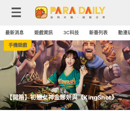
Paradaily
-
最新消息
遊戲資訊
3C科技
新番列表
動漫
遊
手機遊戲
戲
｜
動
【開箱】初戀女神金娜妍與《KingShot》再
漫
度合作！攜手焦糖楓、柒息地推出「國王燒
烤節」活動
二