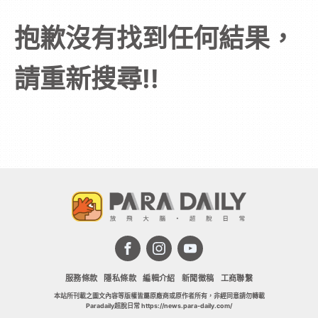
次
抱歉沒有找到任何結果，
元
請重新搜尋!!
｜
3C
科
技
全
服務條款
隱私條款
編輯介紹
新聞徵稿
工商聯繫
本站所刊載之圖文內容等版權皆屬原廠商或原作者所有，非經同意請勿轉載
方
Paradaily超脫日常 https://news.para-daily.com/